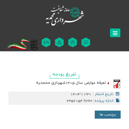
EN
تفریغ بودجه
تعرفه عوارض سال 1405شهرداری محمدیه
تاریخ انتشار
:
1404/11/30
اندازه پرونده
:
2352154 bytes
برچسب ها