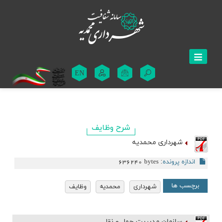
EN
شرح وظایف
شهرداری محمدیه
اندازه پرونده
:
636240 bytes
برچسب ها
شهرداری
محمدیه
وظایف
سازمان مدیریت حمل و نقل